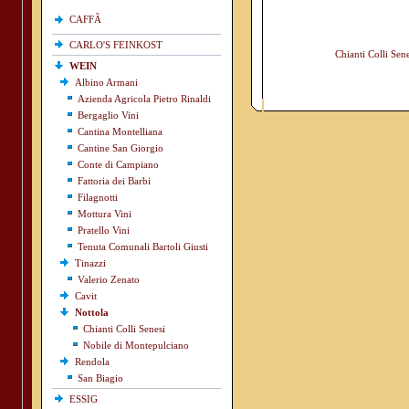
CAFFÃ
CARLO'S FEINKOST
Chianti Colli Sene
WEIN
Albino Armani
Azienda Agricola Pietro Rinaldi
Bergaglio Vini
Cantina Montelliana
Cantine San Giorgio
Conte di Campiano
Fattoria dei Barbi
Filagnotti
Mottura Vini
Pratello Vini
Tenuta Comunali Bartoli Giusti
Tinazzi
Valerio Zenato
Cavit
Nottola
Chianti Colli Senesi
Nobile di Montepulciano
Rendola
San Biagio
ESSIG