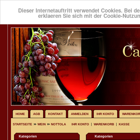
Dieser Internetauftritt verwendet Cookies. Bei de
erklaeren Sie sich mit der Cookie-Nutzu
HOME
AGB
KONTAKT
ANMELDEN
IHR KONTO
WARENKO
|
|
STARTSEITE
WEIN
NOTTOLA
IHR KONTO
WARENKORB
KASSE
Kategorien
Kategorien