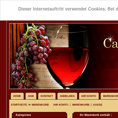
Dieser Internetauftritt verwendet Cookies. Bei 
HOME
AGB
KONTAKT
ANMELDEN
IHR KONTO
WARENKO
|
|
STARTSEITE
WARENKORB
IHR KONTO
WARENKORB
KASSE
Kategorien
Ihr Warenkorb enthält :