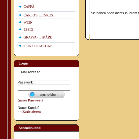
CAFFÃ
Sie haben noch nichts in Ihrem
CARLO'S FEINKOST
WEIN
ESSIG
GRAPPA - LIKÃRE
FEINKOSTARTIKEL
Login
E-Mail Adresse:
Passwort:
(neues Passwort)
Neuer Kunde?
=> Registrieren
!
Schnellsuche