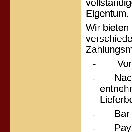
vollständi
Eigentum.
Wir bieten
verschied
Zahlungsmö
-
Vo
Nac
-
entneh
Lieferb
Bar
-
Pay
-