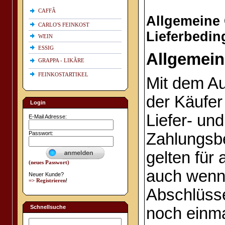
CAFFÃ
Allgemeine 
CARLO'S FEINKOST
Lieferbedi
WEIN
ESSIG
Allgemei
GRAPPA - LIKÃRE
FEINKOSTARTIKEL
Mit dem Au
der Käufer
Login
Liefer- und
E-Mail Adresse:
Passwort:
Zahlungsb
gelten für
(neues Passwort)
auch wenn 
Neuer Kunde?
=> Registrieren
!
Abschlüss
Schnellsuche
noch einm