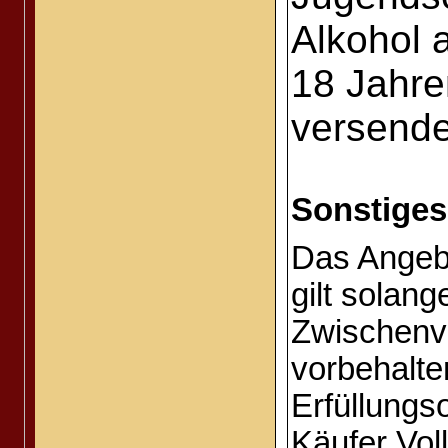
Alkohol 
18 Jahre
versende
Sonstiges
Das Angebo
gilt solang
Zwischenve
vorbehalte
Erfüllungso
Käufer Vol