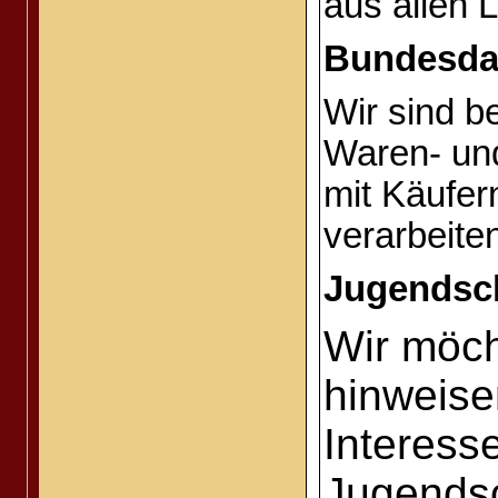
aus allen L
Bundesda
Wir sind b
Waren- un
mit Käufer
verarbeite
Jugendsc
Wir möch
hinweise
Interess
Jugendsc