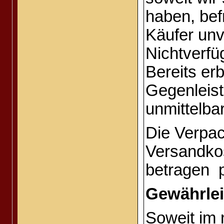
haben, bef
Käufer unv
Nichtverfüg
Bereits er
Gegenleis
unmittelbar
Die Verpa
Versandkos
betragen 
Gewährle
Soweit im 