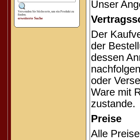
Unser Ange
Verwenden Sie Stichworte, um ein Produkt zu
finden.
Vertragss
erweiterte Suche
Der Kaufv
der Bestel
dessen An
nachfolge
oder Verse
Ware mit 
zustande.
Preise
Alle Preis