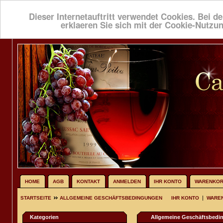
Dieser Internetauftritt verwendet Cookies. Bei de
erklaeren Sie sich mit der Cookie-Nutzu
HOME
AGB
KONTAKT
ANMELDEN
IHR KONTO
WARENKO
|
STARTSEITE
ALLGEMEINE GESCHÄFTSBEDINGUNGEN
IHR KONTO
WARE
Kategorien
Allgemeine Geschäftsbedi