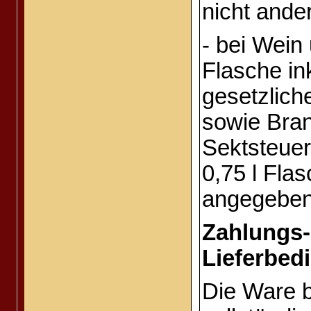
nicht ande
- bei Wein
Flasche in
gesetzlic
sowie Bra
Sektsteuer
0,75 l Flas
angegeben
Zahlungs-
Lieferbed
Die Ware bl