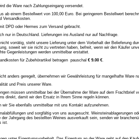
ird die Ware nach Zahlungseingang versendet.
Haus ab einem Bestellwert von 100,00 Euro. Bei geringerem Bestellwert berech
nd Versandkosten.
mit DPD oder Hermes zum Versand gebracht.
ch nur in Deutschland. Lieferungen ins Ausland nur auf Nachfrage.
 nicht vorrätig, steht unsere Lieferung unter dem Vorbehalt der Belieferung du
ung, soweit wir sie nicht zu vertreten haben, befreit, wenn wir den Käufer unv
chte Gegenleistungen werden unmittelbar erstattet.
andkosten für Zubehörartikel betragen pauschal
€ 9.00 €
.
icht anders geregelt, übernehmen wir Gewährleistung für mangelhafte Ware 
lität und Preis unserer Ware.
gen müssen unmittelbar bei der Übernahme der Ware auf dem Frachtbrief vo
ns direkt, damit wir den Ersatz in Ihrem Sinne regeln können.
en wir Sie ebenfalls unmittelbar mit uns Kontakt aufzunehmen.
inalabfüllungen und sorgfältig von uns ausgesucht. Weinsteinablagerungen o
 der Jahrgang des bestellten Weines ausverkauft sein, senden wir branchenüb
 ist.
olgen unter Eigentumsvorbehalt. Das Eigentum an der Ware geht auf den Käuf