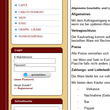
CAFFÃ
Allgemeine Geschäfts- und L
CARLO'S FEINKOST
Allgemeines
WEIN
Mit dem Auftragseingang er
ESSIG
wenn sie bei späteren Abs
GRAPPA - LIKÃRE
Vertragsschluss
FEINKOSTARTIKEL
Der Kaufvertrag kommt auf
bestellten Ware mit Rechn
Preise
Login
Alle Preise verstehen sich
E-Mail Adresse:
- bei Wein und Sekt in Eur
Flasche falls nicht anders
Passwort:
Zahlungs- und Lieferbed
Die Ware bleibt bis zur vo
(neues Passwort)
Wir bieten dem Käufer ver
Neuer Kunde?
=> Registrieren
!
-
Vorkasse
Nachnahme (Gebüh
-
Schnellsuche
Bar
-
Paypal
-