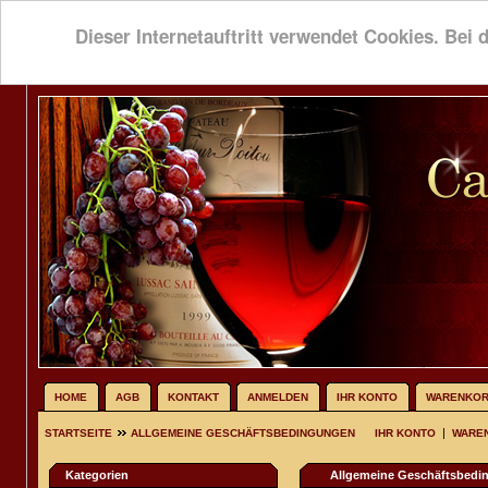
Dieser Internetauftritt verwendet Cookies. Bei 
HOME
AGB
KONTAKT
ANMELDEN
IHR KONTO
WARENKO
|
STARTSEITE
ALLGEMEINE GESCHÄFTSBEDINGUNGEN
IHR KONTO
WARE
Kategorien
Allgemeine Geschäftsbedi