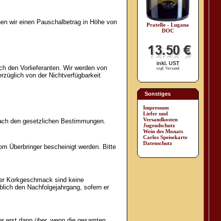
nen wir einen Pauschalbetrag in Höhe von
Pratello - Lugana
DOC
inkl. UST
rch den Vorlieferanten. Wir werden von
zzgl. Versand
erzüglich von der Nichtverfügbarkeit
Sonstiges
Impressum
Liefer und
Versandkosten
nach den gesetzlichen Bestimmungen.
Jugendschutz
Wein des Monats
Carlos Speisekarte
Datenschutz
m Überbringer bescheinigt werden. Bitte
der Korkgeschmack sind keine
lich den Nachfolgejahrgang, sofern er
er erst dann über, wenn die gesamten