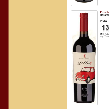
Pratell
Herstell
Preis:
inkl. U
zzgl. Vers