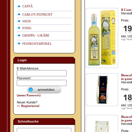
CAFFÃ
Il Conv
Herstell
CARLO'S FEINKOST
Preis:
WEIN
ESSIG
GRAPPA - LIKÃRE
inkl. U
zzgl. Vers
FEINKOSTARTIKEL
Login
E-Mail Adresse:
Biancaf
Passwort:
in ganz
Herstell
Preis:
(neues Passwort)
Neuer Kunde?
inkl. U
=> Registrieren
!
zzgl. Vers
Biancaf
in ganz
Schnellsuche
Herstell
Preis: