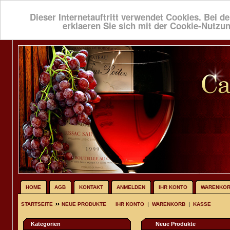
Dieser Internetauftritt verwendet Cookies. Bei de
erklaeren Sie sich mit der Cookie-Nutzu
HOME
AGB
KONTAKT
ANMELDEN
IHR KONTO
WARENKO
|
|
STARTSEITE
NEUE PRODUKTE
IHR KONTO
WARENKORB
KASSE
Kategorien
Neue Produkte