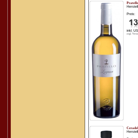
Pratel
Herstell
Preis:
inkl. U
zzgl. Vers
Ceradel
Herstell