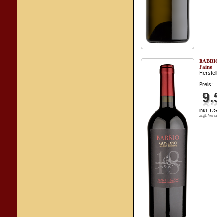
BABBIO
Faine
Herstell
Preis:
inkl. U
zzgl. Vers