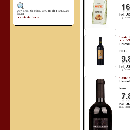
Verwenden Sie Stichworte, um ein Produkt zu
finden.
inkl. U
erweiterte Suche
zzgl. Vers
Conte d
RISER
Herstell
Preis:
inkl. U
zzgl. Vers
Conte d
Herstell
Preis:
inkl. U
zzgl. Vers