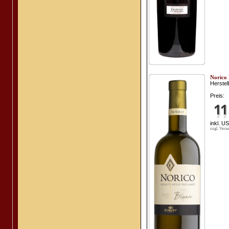
Norico 
Herstell
Preis:
inkl. U
zzgl. Vers