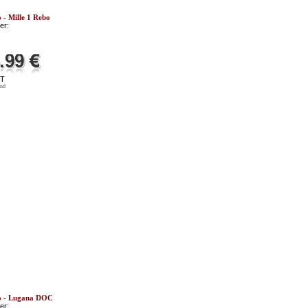
o - Mille 1 Rebo
er:
ST
and
lo - Lugana DOC
er: