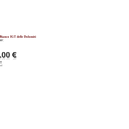
Bianco IGT delle Dolomiti
er:
ST
and