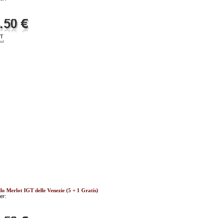
ST
and
lo Merlot IGT delle Venezie (5 + 1 Gratis)
er: