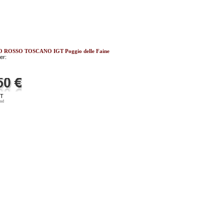
 ROSSO TOSCANO IGT Poggio delle Faine
er:
ST
and