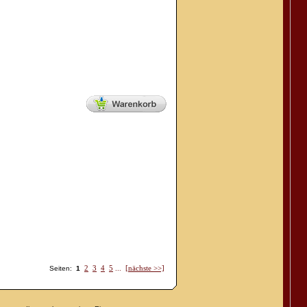
2
3
4
5
...
[nächste >>]
Seiten:
1