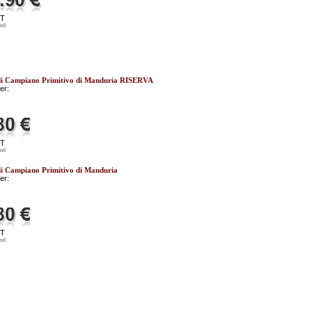
ST
and
di Campiano Primitivo di Manduria RISERVA
er:
ST
and
i Campiano Primitivo di Manduria
er:
ST
and