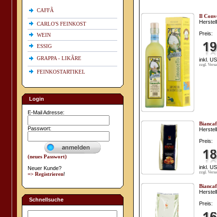
CAFFÃ
Il Conv
Herstell
CARLO'S FEINKOST
Preis:
WEIN
ESSIG
GRAPPA - LIKÃRE
inkl. U
zzgl. Vers
FEINKOSTARTIKEL
Login
E-Mail Adresse:
Biancaf
Passwort:
Herstell
Preis:
(neues Passwort)
inkl. U
Neuer Kunde?
zzgl. Vers
=> Registrieren
!
Biancaf
Herstell
Schnellsuche
Preis: