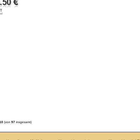
ST
and
10
(von
97
insgesamt)