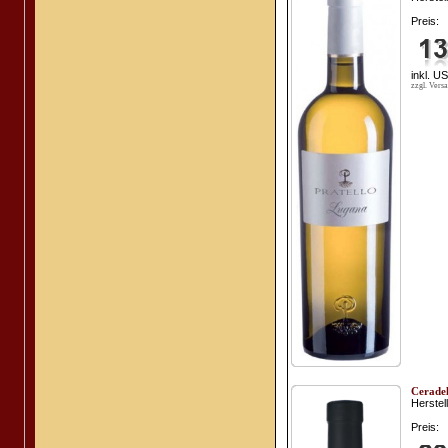
Preis:
inkl. U
zzgl. Vers
Ceradel
Herstell
Preis: