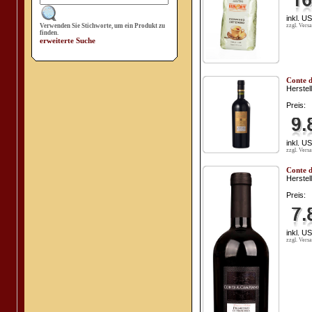
inkl. U
Verwenden Sie Stichworte, um ein Produkt zu
zzgl. Vers
finden.
erweiterte Suche
Conte 
Herstell
Preis:
inkl. U
zzgl. Vers
Conte d
Herstell
Preis:
inkl. U
zzgl. Vers