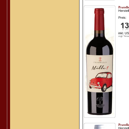
Pratell
Herstell
Preis:
inkl. U
zzgl. Vers
Pratel
Herstell