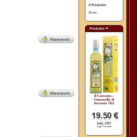
0 Produkte
Kasse
Produkte
Il Convento -
Limoncello di
Sorrento 70cl
inkl. UST
zzgl. Versand