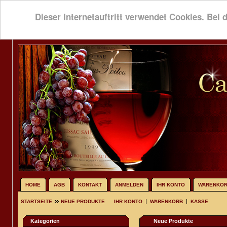
Dieser Internetauftritt verwendet Cookies. Bei 
HOME
AGB
KONTAKT
ANMELDEN
IHR KONTO
WARENKO
|
|
STARTSEITE
NEUE PRODUKTE
IHR KONTO
WARENKORB
KASSE
Kategorien
Neue Produkte