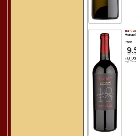
BABBIO
Herstell
Preis:
inkl. U
zzgl. Vers