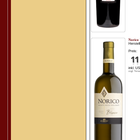
Norico 
Herstell
Preis:
inkl. U
zzgl. Vers