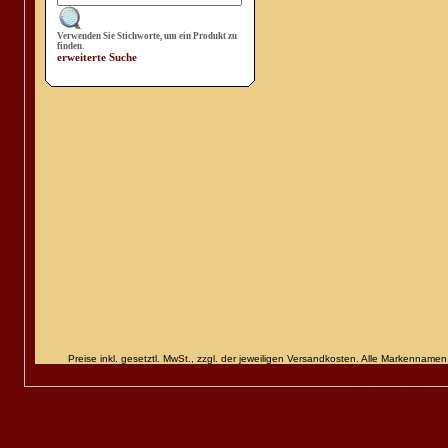
Verwenden Sie Stichworte, um ein Produkt zu
finden.
erweiterte Suche
Preise inkl. gesetztl. MwSt., zzgl. der jeweiligen Versandkosten. Alle Markenn
Diese Online Shops