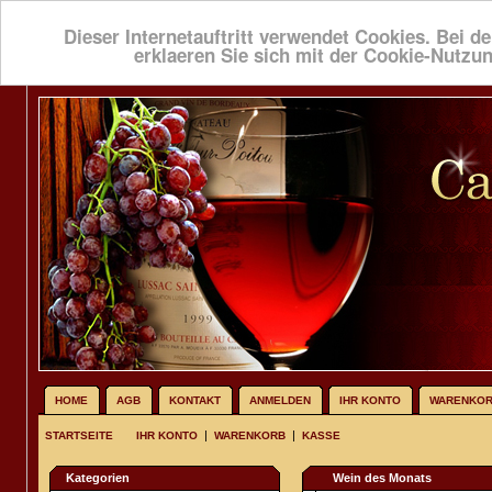
Dieser Internetauftritt verwendet Cookies. Bei de
erklaeren Sie sich mit der Cookie-Nutzu
HOME
AGB
KONTAKT
ANMELDEN
IHR KONTO
WARENKO
|
|
STARTSEITE
IHR KONTO
WARENKORB
KASSE
Kategorien
Wein des Monats