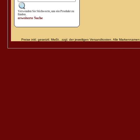
Verwenden Sie Stichworte, um ein Produkt zu
finden.
erweiterte Suche
Preise inkl. gesetztl. MwSt., zzgl. der jeweiligen Versandkosten. Alle Markenn
Diese Online Shops