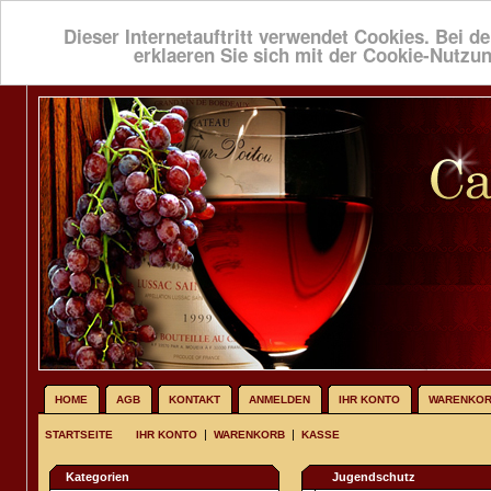
Dieser Internetauftritt verwendet Cookies. Bei de
erklaeren Sie sich mit der Cookie-Nutzu
HOME
AGB
KONTAKT
ANMELDEN
IHR KONTO
WARENKO
|
|
STARTSEITE
IHR KONTO
WARENKORB
KASSE
Kategorien
Jugendschutz