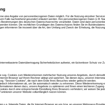
ung
ohne eine Angabe von personenbezogenen Daten möglich. Für die Nutzung einzelner Services
sem Falle nachstehend gesondert erläutert werden. Ihre personenbezogenen Daten (z.B. Name
Bestimmungen des deutschen Datenschutzrechts verarbeitet. Daten sind dann personenbez
 werden können. Die rechtlichen Grundlagen des Datenschutzes finden Sie im Bundesdate
n informieren Sie insoweit über die Art, den Umfang und Zweck der Erhebung, die Nutzun
 internetbasierte Datenübertragung Sicherheitslücken aufweist, ein lückenloser Schutz vor Zug
te sog. Cookies zum Wiedererkennen mehrfacher Nutzung unseres Angebots, durch denselb
r Internet-Browser auf Ihrem Rechner ablegt und speichert. Sie dienen dazu, unseren Interneta
 sog. "Session-Cookies", die nach dem Ende Ihres Besuches wieder gelöscht werden.
jedoch Informationen ab, um Sie automatisch wieder zu erkennen. Diese Wiedererkennung er
nformationen dienen dazu, unsere Angebote zu optimieren und Ihnen einen leichteren Zugang 
 Cookies durch eine entsprechende Einstellung Ihres Browsers verhindern; wir weisen Sie jedo
 Funktionen unserer Website vollumfänglich nutzen können.
 u.a. folgende Daten, die Ihr Internet-Browser an uns bzw. an unseren Webspace-Provider üb