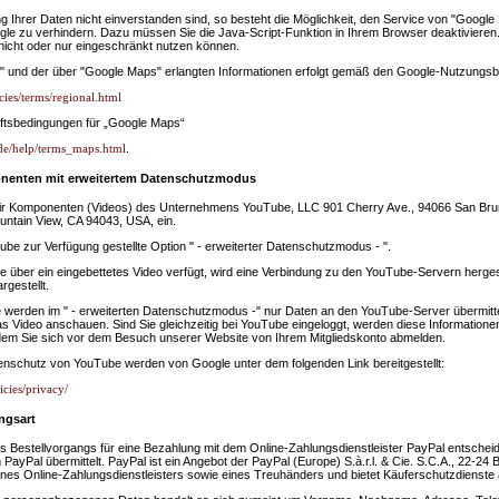
ng Ihrer Daten nicht einverstanden sind, so besteht die Möglichkeit, den Service von "Googl
e zu verhindern. Dazu müssen Sie die Java-Script-Funktion in Ihrem Browser deaktivieren. W
nicht oder nur eingeschränkt nutzen können.
" und der über "Google Maps" erlangten Informationen erfolgt gemäß den Google-Nutzung
cies/terms/regional.html
ftsbedingungen für „Google Maps“
de/help/terms_maps.html
.
nenten mit erweitertem Datenschutzmodus
wir Komponenten (Videos) des Unternehmens YouTube, LLC 901 Cherry Ave., 94066 San Br
untain View, CA 94043, USA, ein.
ube zur Verfügung gestellte Option " - erweiterter Datenschutzmodus - ".
ie über ein eingebettetes Video verfügt, wird eine Verbindung zu den YouTube-Servern hergeste
rgestellt.
werden im " - erweiterten Datenschutzmodus -" nur Daten an den YouTube-Server übermittel
s Video anschauen. Sind Sie gleichzeitig bei YouTube eingeloggt, werden diese Informatione
ndem Sie sich vor dem Besuch unserer Website von Ihrem Mitgliedskonto abmelden.
enschutz von YouTube werden von Google unter dem folgenden Link bereitgestellt:
icies/privacy/
ngsart
es Bestellvorgangs für eine Bezahlung mit dem Online-Zahlungsdienstleister PayPal entsch
 PayPal übermittelt. PayPal ist ein Angebot der PayPal (Europe) S.à.r.l. & Cie. S.C.A., 22-
ines Online-Zahlungsdienstleisters sowie eines Treuhänders und bietet Käuferschutzdienste 