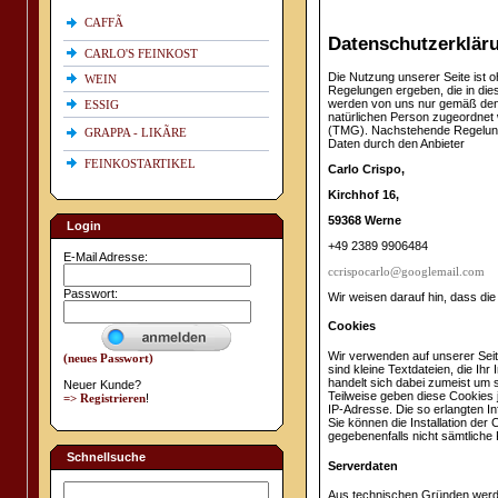
CAFFÃ
Datenschutzerklär
CARLO'S FEINKOST
Die Nutzung unserer Seite ist 
WEIN
Regelungen ergeben, die in die
werden von uns nur gemäß den 
ESSIG
natürlichen Person zugeordnet
(TMG). Nachstehende Regelunge
GRAPPA - LIKÃRE
Daten durch den Anbieter
FEINKOSTARTIKEL
Carlo Crispo,
Kirchhof 16,
59368 Werne
Login
+49 2389 9906484
E-Mail Adresse:
ccrispocarlo@googlemail.com
Passwort:
Wir weisen darauf hin, dass die
Cookies
Wir verwenden auf unserer Sei
(neues Passwort)
sind kleine Textdateien, die Ih
handelt sich dabei zumeist um
Neuer Kunde?
Teilweise geben diese Cookies 
=> Registrieren
!
IP-Adresse. Die so erlangten I
Sie können die Installation der
gegebenenfalls nicht sämtliche
Schnellsuche
Serverdaten
Aus technischen Gründen werden