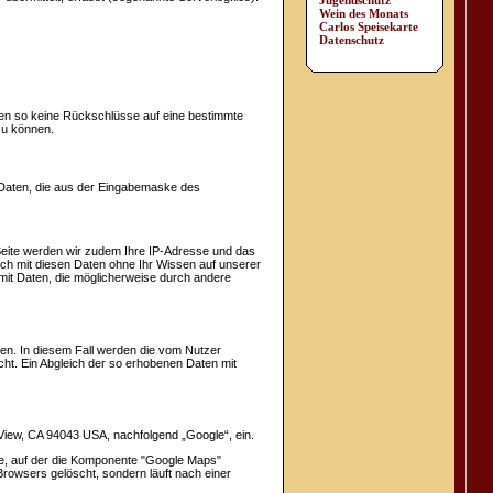
Jugendschutz
Wein des Monats
Carlos Speisekarte
Datenschutz
n so keine Rückschlüsse auf eine bestimmte
zu können.
en Daten, die aus der Eingabemaske des
Seite werden wir zudem Ihre IP-Adresse und das
sich mit diesen Daten ohne Ihr Wissen auf unserer
n mit Daten, die möglicherweise durch andere
eten. In diesem Fall werden die vom Nutzer
ht. Ein Abgleich der so erhobenen Daten mit
View, CA 94043 USA, nachfolgend „Google“, ein.
te, auf der die Komponente "Google Maps"
 Browsers gelöscht, sondern läuft nach einer