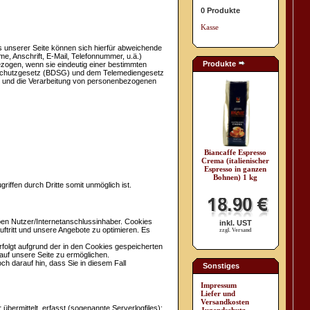
0 Produkte
Kasse
 unserer Seite können sich hierfür abweichende
, Anschrift, E-Mail, Telefonnummer, u.ä.)
Produkte
ogen, wenn sie eindeutig einer bestimmten
nschutzgesetz (BDSG) und dem Telemediengesetz
g und die Verarbeitung von personenbezogenen
Biancaffe Espresso
Crema (italienischer
Espresso in ganzen
Bohnen) 1 kg
riffen durch Dritte somit unmöglich ist.
en Nutzer/Internetanschlussinhaber. Cookies
inkl. UST
uftritt und unsere Angebote zu optimieren. Es
zzgl. Versand
folgt aufgrund der in den Cookies gespeicherten
auf unsere Seite zu ermöglichen.
ch darauf hin, dass Sie in diesem Fall
Sonstiges
Impressum
Liefer und
Versandkosten
ermittelt, erfasst (sogenannte Serverlogfiles):