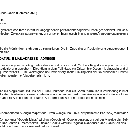
ns besuchen (Referrer URL)
ffs
resse.
etrennt von Ihren eventuell angegebenen personenbezogenen Daten gespeichert und lasse
stischen Zwecken ausgewertet, um unseren Internetauftritt und unsere Angebote optimieren 
ite die Möglichkeit, sich dort zu registrieren. Die im Zuge dieser Registrierung eingegeben
ch sind
ATUN, E-MAILADRESSE , ADRESSE
Verwendung unseres Angebots erhoben und gespeichert. Mit Ihrer Registrierung auf unserer 
egistrierung speichern. Dies dient in dem Fall, dass ein Dritter Ihre Daten missbraucht und 
ung unsererseits. Eine Weitergabe an Dritte erfolgt nicht. Ein Abgleich der so erhobenen Date
ben werden, erfolgt ebenfalls nicht.
ite die Möglichkeit, mit uns per E-Mail und/oder über ein Kontaktformular in Verbindung zu tr
er Bearbeitung seiner Kontaktaufnahme gespeichert. Eine Weitergabe an Dritte erfolgt nic
h andere Komponenten unserer Seite erhoben werden, erfolgt ebenfalls nicht.
die Komponente "Google Maps" der Firma Google Inc., 1600 Amphitheatre Parkway, Mountain 
 Komponente "Google Maps" wird von Google ein Cookie gesetzt, um bei der Anzeige der Sei
ngen und -daten zu verarbeiten. Dieses Cookie wird im Regelfall nicht durch das Schließen des
icht von Ihnen zuvor manuell gelöscht wird.