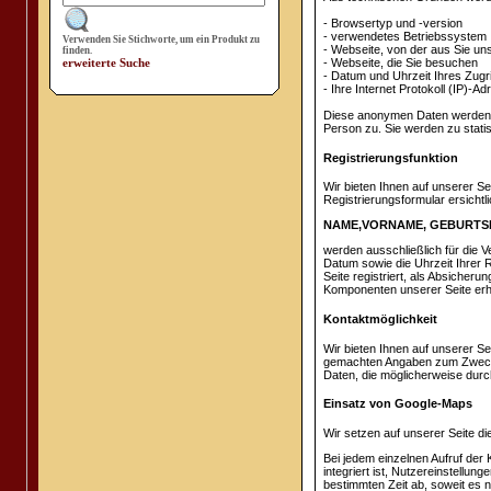
- Browsertyp und -version
- verwendetes Betriebssystem
Verwenden Sie Stichworte, um ein Produkt zu
- Webseite, von der aus Sie u
finden.
erweiterte Suche
- Webseite, die Sie besuchen
- Datum und Uhrzeit Ihres Zugri
- Ihre Internet Protokoll (IP)-Ad
Diese anonymen Daten werden g
Person zu. Sie werden zu stati
Registrierungsfunktion
Wir bieten Ihnen auf unserer Se
Registrierungsformular ersichtli
NAME,VORNAME, GEBURTSD
werden ausschließlich für die 
Datum sowie die Uhrzeit Ihrer R
Seite registriert, als Absicher
Komponenten unserer Seite erho
Kontaktmöglichkeit
Wir bieten Ihnen auf unserer Se
gemachten Angaben zum Zwecke d
Daten, die möglicherweise durc
Einsatz von Google-Maps
Wir setzen auf unserer Seite 
Bei jedem einzelnen Aufruf der
integriert ist, Nutzereinstellu
bestimmten Zeit ab, soweit es n