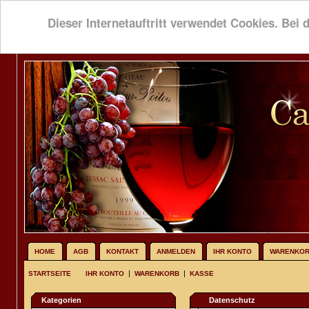
Dieser Internetauftritt verwendet Cookies. Bei 
HOME
AGB
KONTAKT
ANMELDEN
IHR KONTO
WARENKO
|
|
STARTSEITE
IHR KONTO
WARENKORB
KASSE
Kategorien
Datenschutz