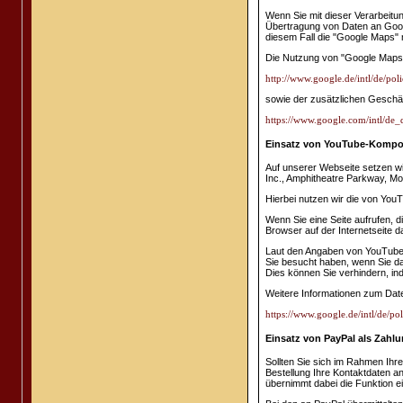
Wenn Sie mit dieser Verarbeitu
Übertragung von Daten an Googl
diesem Fall die "Google Maps" 
Die Nutzung von "Google Maps
http://www.google.de/intl/de/poli
sowie der zusätzlichen Geschä
https://www.google.com/intl/de_
Einsatz von YouTube-Kompo
Auf unserer Webseite setzen 
Inc., Amphitheatre Parkway, Mo
Hierbei nutzen wir die von YouT
Wenn Sie eine Seite aufrufen, d
Browser auf der Internetseite da
Laut den Angaben von YouTube 
Sie besucht haben, wenn Sie da
Dies können Sie verhindern, i
Weitere Informationen zum Dat
https://www.google.de/intl/de/pol
Einsatz von PayPal als Zahlu
Sollten Sie sich im Rahmen Ihr
Bestellung Ihre Kontaktdaten an
übernimmt dabei die Funktion e