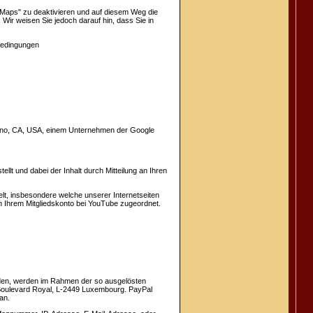
e Maps" zu deaktivieren und auf diesem Weg die
ir weisen Sie jedoch darauf hin, dass Sie in
sbedingungen
uno, CA, USA, einem Unternehmen der Google
llt und dabei der Inhalt durch Mitteilung an Ihren
t, insbesondere welche unserer Internetseiten
n Ihrem Mitgliedskonto bei YouTube zugeordnet.
eiden, werden im Rahmen der so ausgelösten
24 Boulevard Royal, L-2449 Luxembourg. PayPal
an.