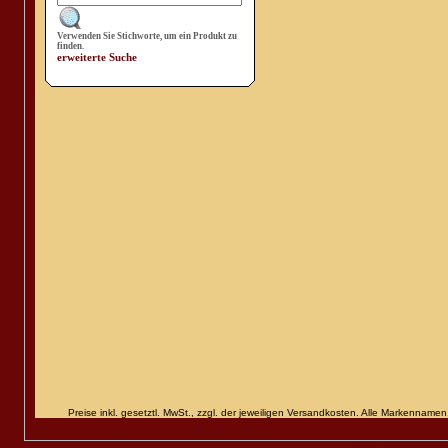
Verwenden Sie Stichworte, um ein Produkt zu
finden.
erweiterte Suche
Preise inkl. gesetztl. MwSt., zzgl. der jeweiligen Versandkosten. Alle Markenn
Diese Online Shops