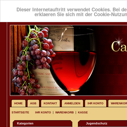
Dieser Internetauftritt verwendet Cookies. Bei de
erklaeren Sie sich mit der Cookie-Nutzu
HOME
AGB
KONTAKT
ANMELDEN
IHR KONTO
WARENKO
|
|
STARTSEITE
IHR KONTO
WARENKORB
KASSE
Kategorien
Jugendschutz