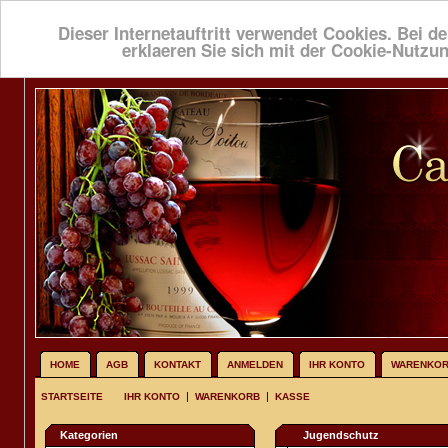
Dieser Internetauftritt verwendet Cookies. Bei de
erklaeren Sie sich mit der Cookie-Nutzu
HOME
AGB
KONTAKT
ANMELDEN
IHR KONTO
WARENKO
|
|
STARTSEITE
IHR KONTO
WARENKORB
KASSE
Kategorien
Jugendschutz