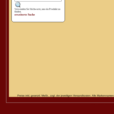
Verwenden Sie Stichworte, um ein Produkt zu
finden.
erweiterte Suche
Preise inkl. gesetztl. MwSt., zzgl. der jeweiligen Versandkosten. Alle Markenn
Diese Online Shops