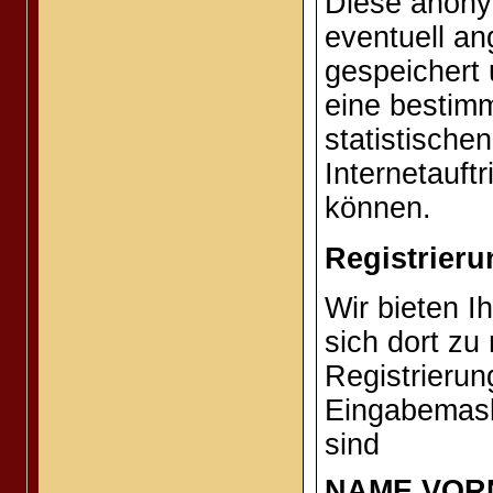
Diese anony
eventuell a
gespeichert
eine bestim
statistisch
Internetauft
können.
Registrieru
Wir bieten I
sich dort zu
Registrierun
Eingabemaske
sind
NAME,VOR