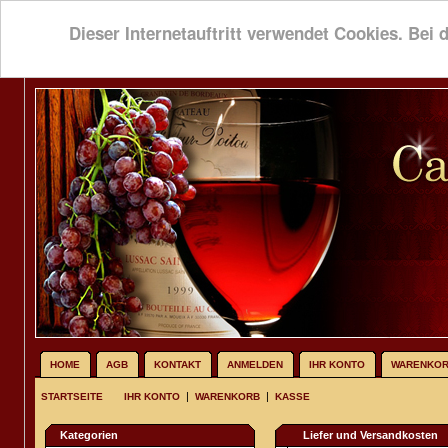
Dieser Internetauftritt verwendet Cookies. Bei 
HOME
AGB
KONTAKT
ANMELDEN
IHR KONTO
WARENKO
|
|
STARTSEITE
IHR KONTO
WARENKORB
KASSE
Kategorien
Liefer und Versandkosten