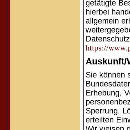
getätigte Be
hierbei han
allgemein er
weitergegeb
Datenschutz
https://www.
Auskunft/
Sie können 
Bundesdaten
Erhebung, V
personenbez
Sperrung, L
erteilten Ei
Wir weisen d