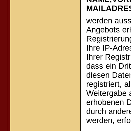
MAILADRES
werden auss
Angebots erh
Registrierun
Ihre IP-Adr
Ihrer Regist
dass ein Dri
diesen Daten
registriert,
Weitergabe a
erhobenen D
durch ander
werden, erfol