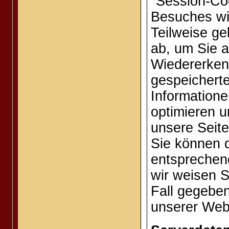
"Session-Co
Besuches wi
Teilweise ge
ab, um Sie 
Wiedererkenn
gespeicherte
Information
optimieren u
unsere Seite
Sie können d
entsprechend
wir weisen S
Fall gegeben
unserer Webs