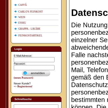
CAFFÃ
Datensc
CARLO'S FEINKOST
WEIN
ESSIG
Die Nutzung 
GRAPPA - LIKÃRE
personenbez
FEINKOSTARTIKEL
einzelner Se
abweichende
Login
Falle nachst
E-Mail Adresse:
personenbez
Passwort:
Mail, Telefo
gemäß den 
(neues Passwort)
Datenschutzr
Neuer Kunde?
=> Registrieren
!
personenbez
bestimmten 
Schnellsuche
können. Die