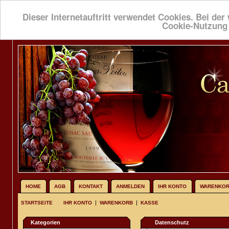
Dieser Internetauftritt verwendet Cookies. Bei der 
Cookie-Nutzung
HOME
AGB
KONTAKT
ANMELDEN
IHR KONTO
WARENKO
|
|
STARTSEITE
IHR KONTO
WARENKORB
KASSE
Kategorien
Datenschutz