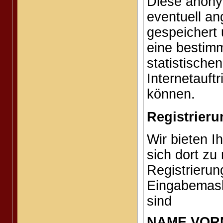
Diese anony
eventuell a
gespeichert
eine bestim
statistisch
Internetauft
können.
Registrieru
Wir bieten I
sich dort zu
Registrierun
Eingabemaske
sind
NAME,VOR