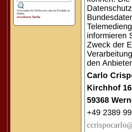
Datenschutz
Verwenden Sie Stichworte, um ein Produkt zu
finden.
Bundesdate
erweiterte Suche
Telemedieng
informieren 
Zweck der E
Verarbeitun
den Anbieter
Carlo Crisp
Kirchhof 16
59368 Wern
+49 2389 9
ccrispocarlo