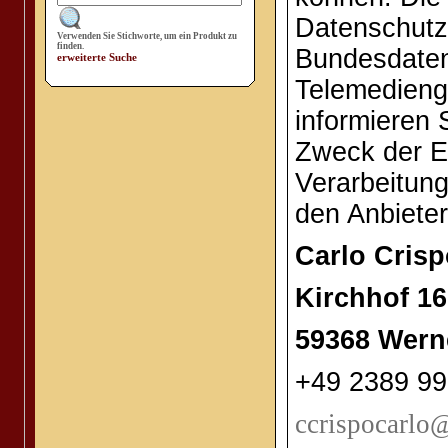
Datenschutz
Verwenden Sie Stichworte, um ein Produkt zu
finden.
Bundesdate
erweiterte Suche
Telemedieng
informieren 
Zweck der E
Verarbeitun
den Anbieter
Carlo Crisp
Kirchhof 16
59368 Wern
+49 2389 9
ccrispocarlo