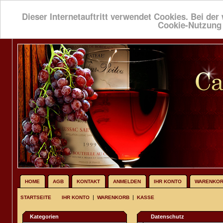
Dieser Internetauftritt verwendet Cookies. Bei der 
Cookie-Nutzung
HOME
AGB
KONTAKT
ANMELDEN
IHR KONTO
WARENKO
|
|
STARTSEITE
IHR KONTO
WARENKORB
KASSE
Kategorien
Datenschutz