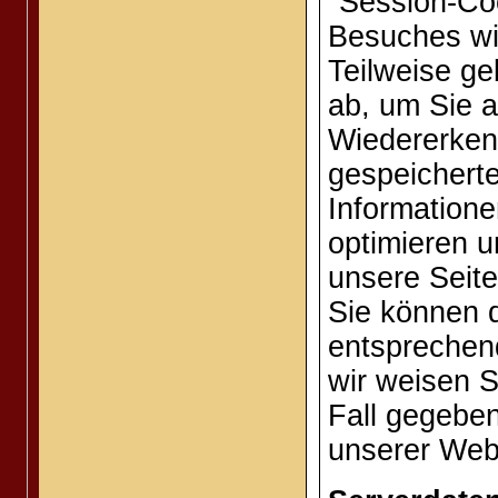
"Session-Co
Besuches wi
Teilweise ge
ab, um Sie 
Wiedererkenn
gespeicherte
Information
optimieren u
unsere Seite
Sie können d
entsprechend
wir weisen S
Fall gegeben
unserer Webs