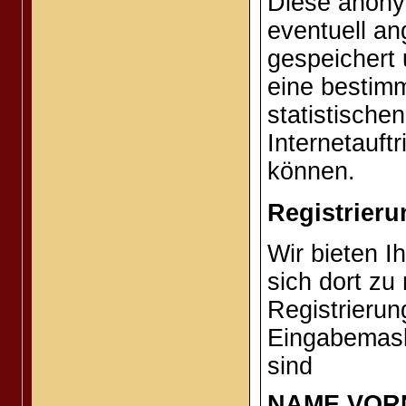
Diese anony
eventuell a
gespeichert
eine bestim
statistisch
Internetauft
können.
Registrieru
Wir bieten I
sich dort zu
Registrierun
Eingabemaske
sind
NAME,VOR