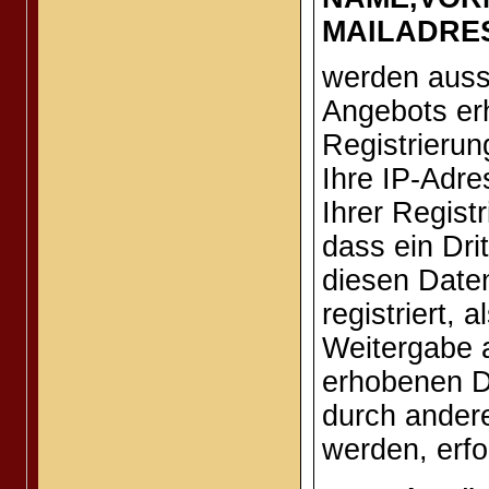
MAILADRES
werden auss
Angebots erh
Registrierun
Ihre IP-Adr
Ihrer Regist
dass ein Dri
diesen Daten
registriert,
Weitergabe a
erhobenen D
durch ander
werden, erfol