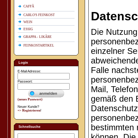
CAFFÃ
Datensc
CARLO'S FEINKOST
WEIN
ESSIG
Die Nutzung 
GRAPPA - LIKÃRE
personenbez
FEINKOSTARTIKEL
einzelner Se
abweichende
Login
Falle nachst
E-Mail Adresse:
personenbez
Passwort:
Mail, Telefo
gemäß den 
(neues Passwort)
Datenschutzr
Neuer Kunde?
=> Registrieren
!
personenbez
bestimmten 
Schnellsuche
können. Die