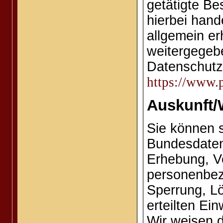
getätigte Be
hierbei han
allgemein er
weitergegeb
Datenschutz
https://www.
Auskunft/
Sie können 
Bundesdaten
Erhebung, V
personenbez
Sperrung, L
erteilten Ei
Wir weisen d