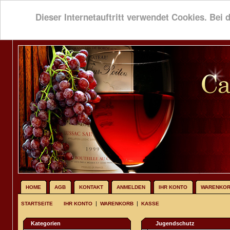
Dieser Internetauftritt verwendet Cookies. Bei 
HOME
AGB
KONTAKT
ANMELDEN
IHR KONTO
WARENKO
|
|
STARTSEITE
IHR KONTO
WARENKORB
KASSE
Kategorien
Jugendschutz