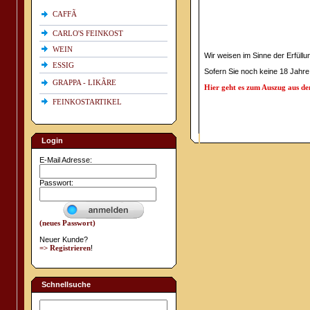
CAFFÃ
CARLO'S FEINKOST
WEIN
Wir weisen im Sinne der Erfüll
ESSIG
Sofern Sie noch keine 18 Jahre
GRAPPA - LIKÃRE
Hier geht es zum Auszug aus d
FEINKOSTARTIKEL
Login
E-Mail Adresse:
Passwort:
(neues Passwort)
Neuer Kunde?
=> Registrieren
!
Schnellsuche