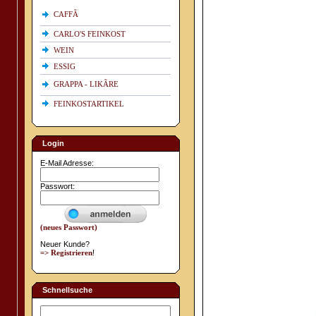
CAFFÃ
CARLO'S FEINKOST
WEIN
ESSIG
GRAPPA - LIKÃRE
FEINKOSTARTIKEL
Login
E-Mail Adresse:
Passwort:
(neues Passwort)
Neuer Kunde?
=> Registrieren
!
Schnellsuche