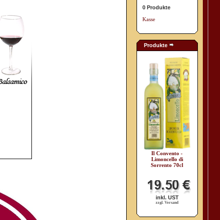
0 Produkte
Kasse
Produkte
Il Convento -
Limoncello di
Sorrento 70cl
inkl. UST
zzgl. Versand