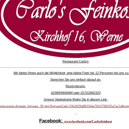
Restaurant Carlo's
Wir bieten Ihnen auch die Möglichkeit, eine kleine Feier bis 12 Personen bei uns zu 
Sprechen Sie uns einfach darauf an.
Reservierung.
02389/9906484 oder 0172/2662323
Unsere Speisekarte finden Sie in diesem Link:
/crispoweine.de/main_bigware_30.php?bigwareCsid=33b2029a88334da76f1f768105a7ac1e&pa
Facebook:
www.facebook.com/Carlosfeinkost