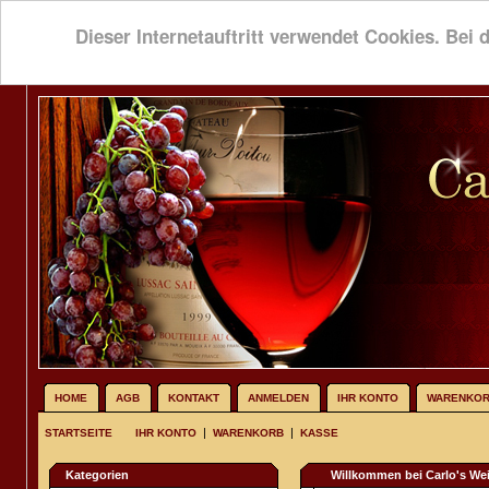
Dieser Internetauftritt verwendet Cookies. Bei 
HOME
AGB
KONTAKT
ANMELDEN
IHR KONTO
WARENKO
|
|
STARTSEITE
IHR KONTO
WARENKORB
KASSE
Kategorien
Willkommen bei Carlo's We