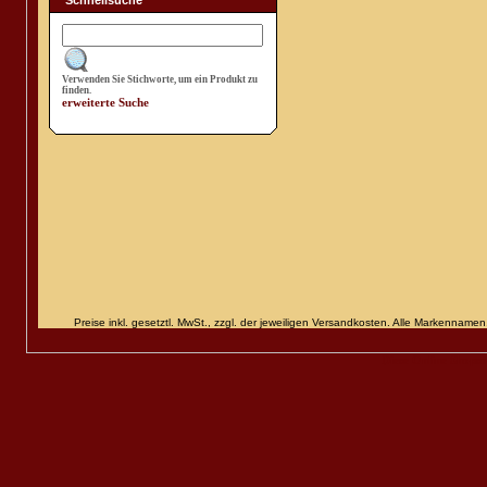
Schnellsuche
Verwenden Sie Stichworte, um ein Produkt zu
finden.
erweiterte Suche
Preise inkl. gesetztl. MwSt., zzgl. der jeweiligen Versandkosten. Alle Markenn
Diese Online Shops