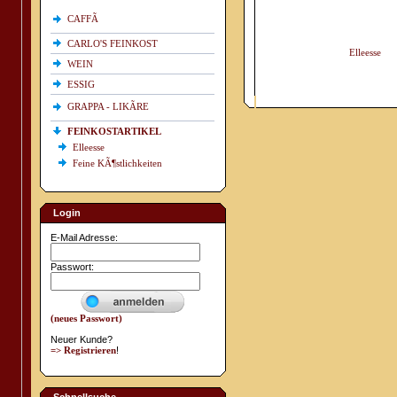
CAFFÃ
CARLO'S FEINKOST
Elleesse
WEIN
ESSIG
GRAPPA - LIKÃRE
FEINKOSTARTIKEL
Elleesse
Feine KÃ¶stlichkeiten
Login
E-Mail Adresse:
Passwort:
(neues Passwort)
Neuer Kunde?
=> Registrieren
!