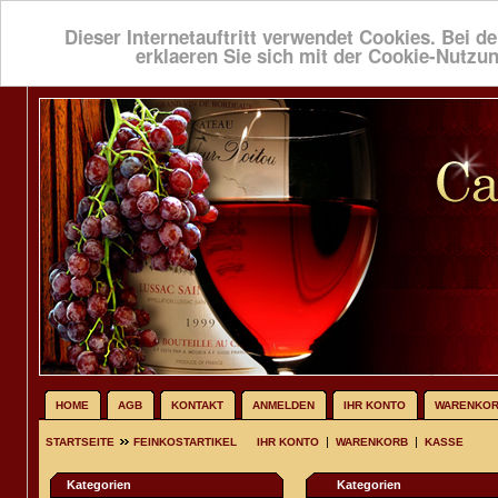
Dieser Internetauftritt verwendet Cookies. Bei de
erklaeren Sie sich mit der Cookie-Nutzu
HOME
AGB
KONTAKT
ANMELDEN
IHR KONTO
WARENKO
|
|
STARTSEITE
FEINKOSTARTIKEL
IHR KONTO
WARENKORB
KASSE
Kategorien
Kategorien